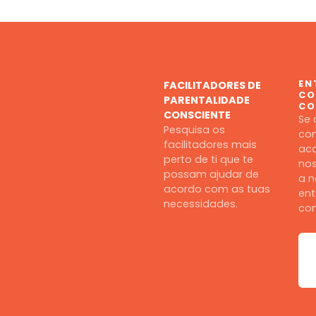
s
t
s
EN
FACILITADORES DE
CO
d
PARENTALIDADE
CO
CONSCIENTE
Se 
e
Pesquisa os
con
facilitadores mais
ac
n
perto de ti que te
nos
possam ajudar de
a n
a
acordo com as tuas
ent
necessidades.
co
v
e
g
a