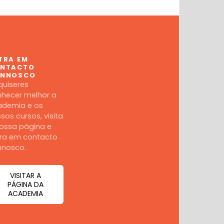
TRA EM
NTACTO
NNOSCO
quiseres
hecer melhor a
ademia e os
sos cursos, visita
ossa página e
ra em contacto
nnosco.
VISITAR A
PÁGINA DA
ACADEMIA