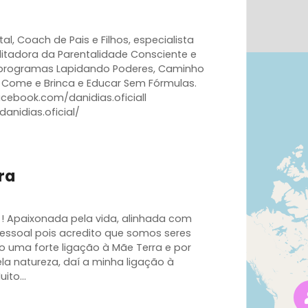
al, Coach de Pais e Filhos, especialista
litadora da Parentalidade Consciente e
 programas Lapidando Poderes, Caminho
Come e Brinca e Educar Sem Fórmulas.
acebook.com/danidias.oficiall
anidias.oficial/
ra
ãe ! Apaixonada pela vida, alinhada com
ssoal pois acredito que somos seres
o uma forte ligação à Mãe Terra e por
a natureza, daí a minha ligação à
Muito…