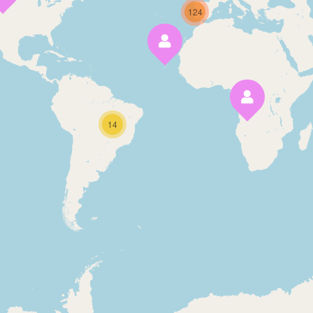
124
14