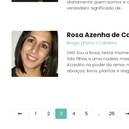
diariamente quem somos e c
verdadeiro significado de…
Rosa Azenha de C
Braga | Porto | Coimbra
Olá! Sou a Rosa, neste mome
três filhas e uma cadela, mas 
Acredito no poder do amor, na
abraços, livros, plantas e v
P
1
2
3
4
5
…
26
o