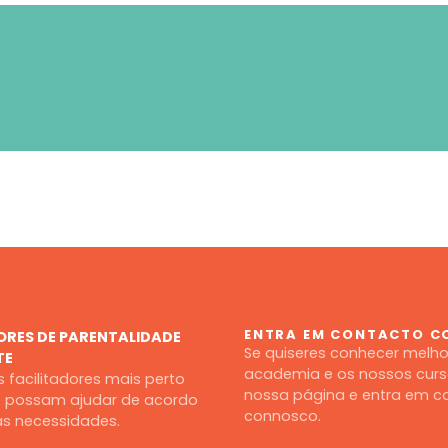
ENTRA EM CONTACTO 
ORES DE PARENTALIDADE
Se quiseres conhecer melho
TE
academia e os nossos curso
 facilitadores mais perto
nossa página e entra em c
te possam ajudar de acordo
connosco.
s necessidades.