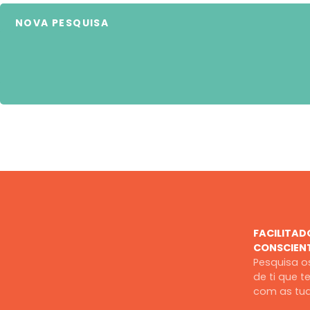
NOVA PESQUISA
FACILITAD
CONSCIEN
Pesquisa os
de ti que 
com as tua