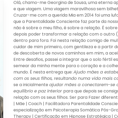
Olá, chamo-me Georgina de Sousa, uma eterna apr
e que viagem. Uma viagem maravilhosa sem bilhet
Cruzar-me com a querida Mia em 2014 foi uma lufa
que a Parentalidade Consciente faz parte da nossa
não é sobre o meu filho, é sobre a relação. É sob
depois poder transformar a relação com o outro 
dentro para fora. Foi nesta relação comigo de m
cuidar de mim primeiro, com gentileza e a partir 
de descoberta de novos caminhos em mim, a aceita
Entre desafios, passei a integrar que o solo férti
semear da minha mente para o coração e a colher
mundo. É nesta entrega que:
Ajudo mães
a estab
com os seus filhos, resultando numa vida mais ca
se a inicialmente
ajudar mães
a conectarem-se c
equilíbrio e paz interior
para que depois se consig
relação com os seus filhos. Ser para Fazer diferen
| Mãe | Coach | Facilitadora Parentalidade Consc
especialização em Psicoterapia Somática Pós-G
Therapy | Certificação em Hipnose Estratégica | C