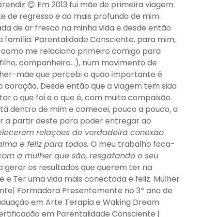
endiz 😊 Em 2013 fui mãe de primeira viagem
e de regresso e ao mais profundo de mim.
da de ar fresco na minha vida e desde então
 família. Parentalidade Consciente, para mim,
re como me relaciono primeiro comigo para
(filho, companheiro…), num movimento de
ulher-mãe que percebi o quão importante é
do coração. Desde então que a viagem tem sido
r o que foi e o que é, com muita compaixão.
l está dentro de mim e comecei, pouco a pouco, a
 a partir deste para poder entregar ao
elecerem relações de verdadeira conexão
lma e feliz para todos.
O meu trabalho foca-
om a mulher que são, resgatando o seu
a gerar os resultados que querem ter na
te e Ter uma vida mais conectada e feliz. Mulher
iente| Formadora Presentemente no 3º ano de
raduação em Arte Terapia e Waking Dream
ertificação em Parentalidade Consciente |