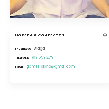
MORADA & CONTACTOS
Braga
ENDEREÇO
919 559 279
TELEFONE
gomes.liliana@gmail.com
EMAIL