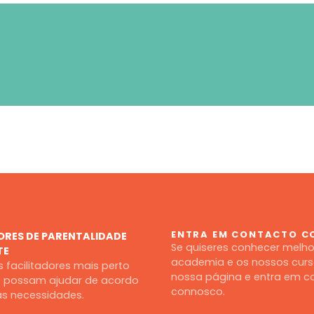
ENTRA EM CONTACTO 
ORES DE PARENTALIDADE
Se quiseres conhecer melho
TE
academia e os nossos curso
 facilitadores mais perto
nossa página e entra em c
te possam ajudar de acordo
connosco.
s necessidades.