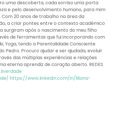
ivro uma descoberta, cada sorriso uma porta
reza e pelo desenvolvimento humano, para mim
a. Com 20 anos de trabalho na área da
ão, a criar pontes entre o contexto académico
ida surgiram após o nascimento do meu filho
avés de ferramentas que fui incorporando com
ki, Yoga, tendo a Parentalidade Consciente
do Pedro. Procuro ajudar e ser ajudada, evoluir
vés das múltiplas experiências e relações
uma eterna aprendiz de coração aberto. REDES
liverdade
ade/
https://www.linkedin.com/in/liliana-