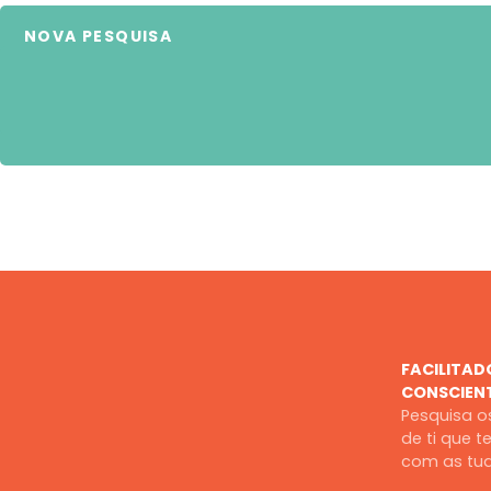
NOVA PESQUISA
FACILITAD
CONSCIEN
Pesquisa os
de ti que 
com as tua