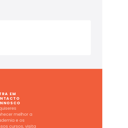
ALGARVE
AVEIRO
TRA EM
NTACTO
NNOSCO
quiseres
hecer melhor a
ademia e os
sos cursos, visita