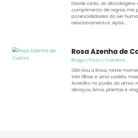
Desde cedo, as abordagens 
cumprimento de regras, me pa
potencialidades do ser hum
relacionamentos. Após…
Rosa Azenha de C
Braga | Porto | Coimbra
Olá! Sou a Rosa, neste mome
três filhas e uma cadela, mas 
Acredito no poder do amor, na
abraços, livros, plantas e v
P