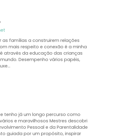
o
net
ar as famílias a construirem relações
 com mais respeito e conexão é a minha
e é através da educação das crianças
mundo. Desempenho vários papéis,
ouxe…
 e tenho já um longo percurso como
vários e maravilhosos Mestres descobri
volvimento Pessoal e da Parentalidade
to guiada por um propósito, inspirar